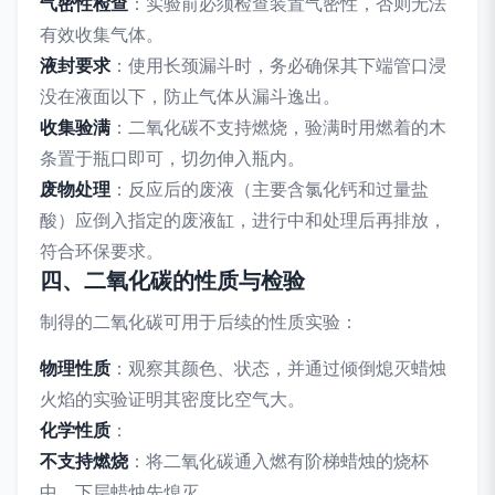
气密性检查
：实验前必须检查装置气密性，否则无法
有效收集气体。
液封要求
：使用长颈漏斗时，务必确保其下端管口浸
没在液面以下，防止气体从漏斗逸出。
收集验满
：二氧化碳不支持燃烧，验满时用燃着的木
条置于瓶口即可，切勿伸入瓶内。
废物处理
：反应后的废液（主要含氯化钙和过量盐
酸）应倒入指定的废液缸，进行中和处理后再排放，
符合环保要求。
四、二氧化碳的性质与检验
制得的二氧化碳可用于后续的性质实验：
物理性质
：观察其颜色、状态，并通过倾倒熄灭蜡烛
火焰的实验证明其密度比空气大。
化学性质
：
不支持燃烧
：将二氧化碳通入燃有阶梯蜡烛的烧杯
中，下层蜡烛先熄灭。