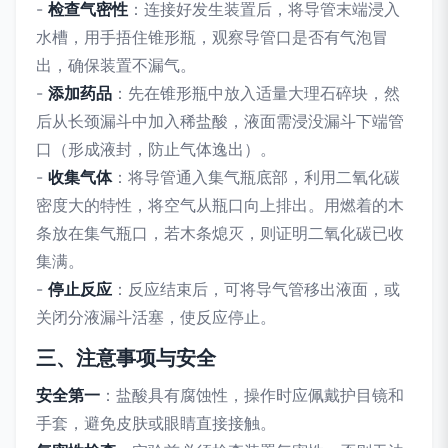
-
检查气密性
：连接好发生装置后，将导管末端浸入
水槽，用手捂住锥形瓶，观察导管口是否有气泡冒
出，确保装置不漏气。
-
添加药品
：先在锥形瓶中放入适量大理石碎块，然
后从长颈漏斗中加入稀盐酸，液面需浸没漏斗下端管
口（形成液封，防止气体逸出）。
-
收集气体
：将导管通入集气瓶底部，利用二氧化碳
密度大的特性，将空气从瓶口向上排出。用燃着的木
条放在集气瓶口，若木条熄灭，则证明二氧化碳已收
集满。
-
停止反应
：反应结束后，可将导气管移出液面，或
关闭分液漏斗活塞，使反应停止。
三、注意事项与安全
安全第一
：盐酸具有腐蚀性，操作时应佩戴护目镜和
手套，避免皮肤或眼睛直接接触。