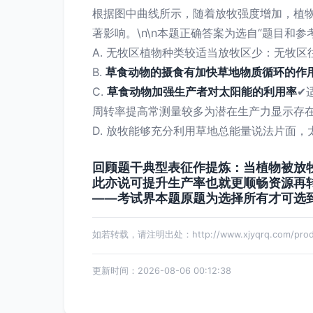
根据图中曲线所示，随着放牧强度增加，植
著影响。\n\n本题正确答案为选自“题目和参
A. 无牧区植物种类较适当放牧区少：无牧
B.
草食动物的摄食有加快草地物质循环的作
C.
草食动物加强生产者对太阳能的利用率
✔
周转率提高常测量较多为潜在生产力显示存
D. 放牧能够充分利用草地总能量说法片面
回顾题干典型表征作提炼：当植物被放
此亦说可提升生产率也就更顺畅资源再转
——考试界本题原题为选择所有才可选到
如若转载，请注明出处：http://www.xjyqrq.com/produ
更新时间：2026-08-06 00:12:38