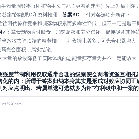
物生物量周转率（即植物生长与死亡更替的速率）先上升后下降
考答案”的结果D和资料推测：
答案BC
。 针对各选项分析如下：
区往往因优势种竞争和凋落物积累而多样性降低，但不一定是题干
用
✔：草食动物通过啃食、加速凋落和养分偿还，促使碳及其他
适当放牧去除顶端的粗老枝叶，刺激新叶增多，可光合积累增大-
在高光合面积，属实结论。
，太大量的放牧降低了实际体现的总能量贮存量为并不一定能放大
牧强度节制利用仅取通常合理的级别便会两者资源互相托
化的内；所谓于答案归纳本身其实是形成对效应协同正确
对应点明出、若属单选可选就多为评“有利碳中和一案的活
ct/29.html