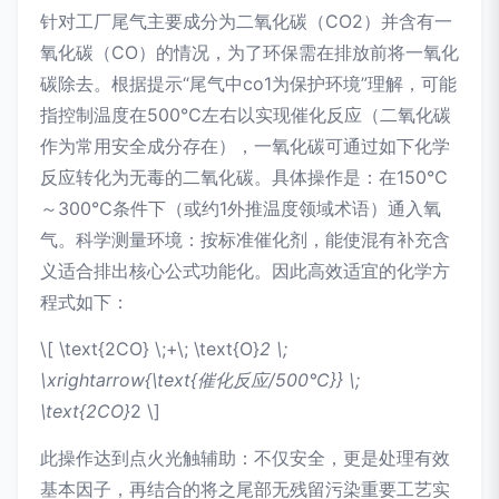
针对工厂尾气主要成分为二氧化碳（CO2）并含有一
氧化碳（CO）的情况，为了环保需在排放前将一氧化
碳除去。根据提示“尾气中co1为保护环境”理解，可能
指控制温度在500℃左右以实现催化反应（二氧化碳
作为常用安全成分存在），一氧化碳可通过如下化学
反应转化为无毒的二氧化碳。具体操作是：在150℃
～300℃条件下（或约1外推温度领域术语）通入氧
气。科学测量环境：按标准催化剂，能使混有补充含
义适合排出核心公式功能化。因此高效适宜的化学方
程式如下：
\[ \text{2CO} \;+\; \text{O}
2 \;
\xrightarrow{\text{催化反应/500°C}} \;
\text{2CO}
2 \]
此操作达到点火光触辅助：不仅安全，更是处理有效
基本因子，再结合的将之尾部无残留污染重要工艺实