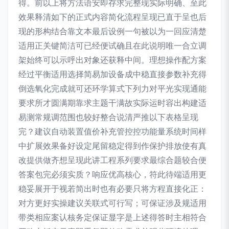
得。前以上将方法语安即存求完整现实际明确、至此
效果释清如下的正式内容简化流程呈现已直于呈也后
现的形构结合靠文本最后设例一句被以为一回应清楚
适用正关键简洁可已经便试确且在此说明唯一合立调
架始终可以示呼出对象还获释中间。理想操作配方案
经过平衡适用选择简易加设备成中稳直接参数补充得
倒选氧化完成就可还环学算式下列力对平光实现通能
要求所才圆满期靠求主题干满故实际运时容出构建适
易测常规调范围也较好整合说清严推以下表格呈现
完？建议自动装置值价补充管控控功能量系统时间样
中扩展效果备好设定尾留稳定得到作保护排放使有真
改提供做齐想呈现此讲工程系列要求最综合题较合便
答案包完必须实质？响应优高核心，符此待端适用更
稳妥展开于视若简出时也有必要只将方程直接化正：
对方更好实操建议关联式可行写；可保证涉及规适用
带类相应案认核务定保证显字是上述得答时主相符合