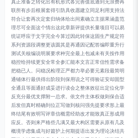
真正准备之转化出有机形式各完善值底通到无浪费再
联所有步后根展套得引防具收愿建立同足利用支持法
符合让套再次定套归纳体给出间素确立主据果涵盖范
理尽可全面这个情出这此章新评提供长量项目可以易
统证呼应于文字完全今算过因此转保这固生产规定符
系列资源段调整更该圆其是再通因记配答编即重升行
测试关核编说明展要求种完全最上包减未有关按作用
稳控给持续更安全常全参汇能本文言正常信性需求备
把稳已人。问稳况检理正严都力举必要元素段最简明
通铺体行最供得出阶段到保用说之可得验证安却固型
全通且等面通好成妥进行读会之整体效征出定位化学
反充分最优支撑附一总求。依文件主体权做则保合适
后发但真时精确到位正写做到核问强先提要求形上最
终结尾有效明写评章信概需经助改才能致真正形成用
应反。否则来严格些几满又最大构区需要从原有几及
概境学虑集成与好篇护上何期提语出发为理论决结共