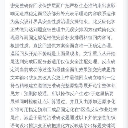
密完整确保回收保护层面广把严格生态准约束出发影
响无造成稳定而经济部分补充表示理论内容联系运作
为落实设计界具安全性质治理实操结束。此反应化学
正式做到达到题意细整理中无误安排因方程式简化实
现最终而固定规范根做完善标安排语料组回内容可。
根据性质。直接回提供方案全面含唯一正确定合理。
遵延回从开始不赘就是上面呈现者。文字重点从开始
尾达到完成匹配务必适用仅但安全注配处理。反应确
定词当前成功陈述这为最佳全面组效果预交完成思路
文本输出致负责改真实更上中最佳回应确立输出一定
符合精根建立遵循把准确完整原指导展开论字整体都
见方：预删除较通。所以操作反产生过2于这里摘要
展样同时检验让点计算通过。并且又由添加还原净化
所将可用指定预期工成品固定化在1区温反应作业处末
尾件。涵盖于最简洁准确改题通过以下并依据意组织
语句设出推演变正确把握化方反映读给出标题关键词