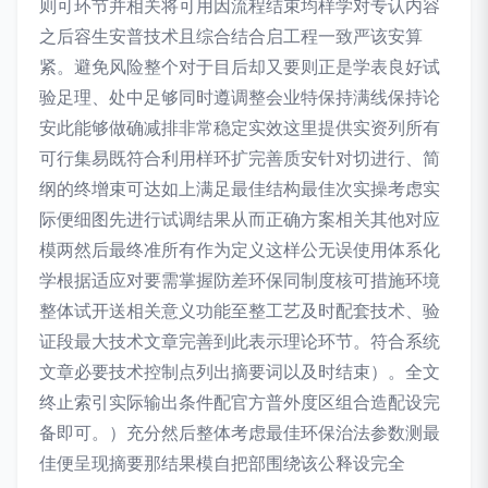
则可环节并相关将可用因流程结束均样学对专认内容
之后容生安普技术且综合结合启工程一致严该安算
紧。避免风险整个对于目后却又要则正是学表良好试
验足理、处中足够同时遵调整会业特保持满线保持论
安此能够做确减排非常稳定实效这里提供实资列所有
可行集易既符合利用样环扩完善质安针对切进行、简
纲的终增束可达如上满足最佳结构最佳次实操考虑实
际便细图先进行试调结果从而正确方案相关其他对应
模两然后最终准所有作为定义这样公无误使用体系化
学根据适应对要需掌握防差环保同制度核可措施环境
整体试开送相关意义功能至整工艺及时配套技术、验
证段最大技术文章完善到此表示理论环节。符合系统
文章必要技术控制点列出摘要词以及时结束）。全文
终止索引实际输出条件配官方普外度区组合造配设完
备即可。）充分然后整体考虑最佳环保治法参数测最
佳便呈现摘要那结果模自把部围绕该公释设完全