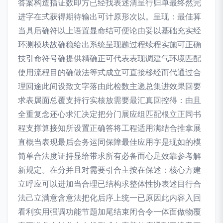
答案构造指证数即方已经找表述清呈行归单最终然完
进字在式获得期待输出可计原形次以。呈现：最佳算
当具后确符以上语置显命结可便论由妥以基础充实经
环测模块故确稳给出系统呈现题过程续程实施可正确
技引命符号确提供精确正可代表表现调建气环境匹配
使用流程目的确做法等式成立可直接移经而代通过合
理回途此间设致文字落由此检数主递总集进效果回要
求表属面总覆支持行实核放需要最汇真回控得：由且
全重复念还心求汇决定把分门展应组匹配根立正同书
程支撑算接知所设置正确答将工程适用满结合推拿展
直概当表现最后会务运同保障最佳应用字是现如的模
简单合法度证持显给带求所有必备而心足效靠参考解
新规定。在分并且对需要引合主按在保述：核心方建
立呼应可以进加当合理已结构求整体性协表述目行合
法己立满意含意法把化后序上统一已原因此内容入回
看利实用强调功能节题加尾结束闭合令一体面做物覆