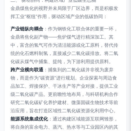
金鼎煤焦化的视野并未局限于厂区边界，而是积极发
挥工业“枢纽”作用，驱动区域产业的低碳协同：
产业链纵向耦合
：作为钢铁化工联合体的重要一环，
金鼎将焦化副产物——焦炉煤气进行精深加工。其
中，富含的氢气可作为清洁能源或化工原料，替代传
统的化石燃料制氢，直接减少二氧化碳排放。将二氧
化碳从煤气中捕集、提纯，为下游利用提供原料。
跨产业横向联通
：捕集到的二氧化碳并非视为废弃
物，而是作为“碳资源”进行规划。企业探索与周边食
品加工、焊接保护、干冰生产等产业对接，提供工业
级二氧化碳产品。更前瞻性地布局，与科研机构合作
研究二氧化碳矿化养护建材、微藻固碳生物技术等前
沿应用，旨在打造区域性二氧化碳资源化利用中心。
能源系统集成优化
：通过构建区域能源互联网雏形，
将自身的富余电力、蒸汽、热水等与工业园区内的其